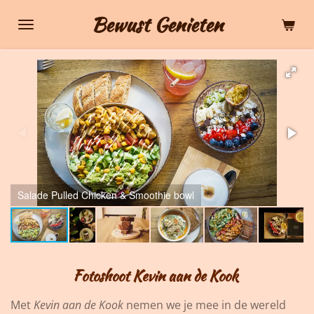
Ga
Bewust Genieten
direct
naar
de
hoofdinhoud
Salade Pulled Chicken & Smoothie bowl
Fotoshoot Kevin aan de Kook
Met
Kevin aan de Kook
nemen we je mee in de wereld